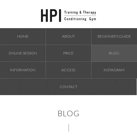
HOME
ABOUT
BEGINNER’S GUIDE
ONLINE SESSION
PRICE
BLOG
INFORMATION
ACCESS
INSTAGRAM
CONTACT
BLOG