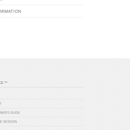
ORMATION
ュー
E
T
NER’S GUIDE
NE SESSION