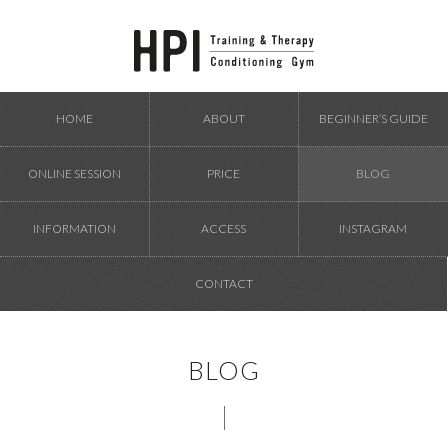
HOME
ABOUT
BEGINNER’S GUIDE
ONLINE SESSION
PRICE
BLOG
INFORMATION
ACCESS
INSTAGRAM
CONTACT
BLOG